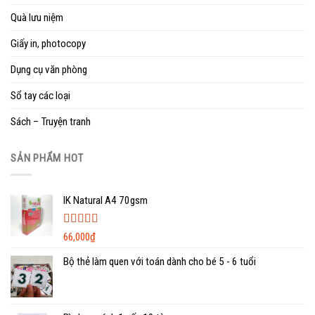
Quà lưu niệm
Giấy in, photocopy
Dụng cụ văn phòng
Sổ tay các loại
Sách – Truyện tranh
SẢN PHẨM HOT
IK Natural A4 70gsm
Được xếp
66,000
₫
hạng
5.00
5
sao
Bộ thẻ làm quen với toán dành cho bé 5 - 6 tuổi