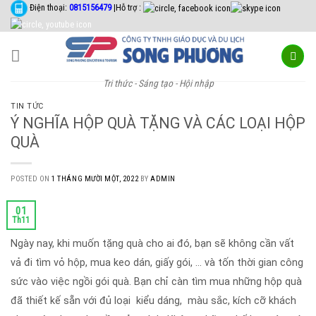
Skip
Điện thoại:
0815156479
|Hỗ trợ :
to
content
Tri thức - Sáng tạo - Hội nhập
TIN TỨC
Ý NGHĨA HỘP QUÀ TẶNG VÀ CÁC LOẠI HỘP
QUÀ
POSTED ON
1 THÁNG MƯỜI MỘT, 2022
BY
ADMIN
01
Th11
Ngày nay, khi muốn tặng quà cho ai đó, bạn sẽ không cần vất
vả đi tìm vỏ hộp, mua keo dán, giấy gói, … và tốn thời gian công
sức vào việc ngồi gói quà. Bạn chỉ càn tìm mua những hộp quà
đã thiết kế sẵn với đủ loại kiểu dáng, màu sắc, kích cỡ khách