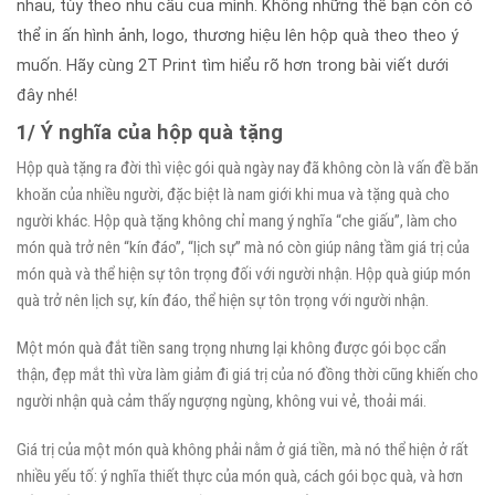
nhau, tùy theo nhu cầu của mình. Không những thế bạn còn có
thể in ấn hình ảnh, logo, thương hiệu lên hộp quà theo theo ý
muốn. Hãy cùng 2T Print tìm hiểu rõ hơn trong bài viết dưới
đây nhé!
1/ Ý nghĩa của hộp quà tặng
Hộp quà tặng ra đời thì việc gói quà ngày nay đã không còn là vấn đề băn
khoăn của nhiều người, đặc biệt là nam giới khi mua và tặng quà cho
người khác. Hộp quà tặng không chỉ mang ý nghĩa “che giấu”, làm cho
món quà trở nên “kín đáo”, “lịch sự” mà nó còn giúp nâng tầm giá trị của
món quà và thể hiện sự tôn trọng đối với người nhận. Hộp quà giúp món
quà trở nên lịch sự, kín đáo, thể hiện sự tôn trọng với người nhận.
Một món quà đắt tiền sang trọng nhưng lại không được gói bọc cẩn
thận, đẹp mắt thì vừa làm giảm đi giá trị của nó đồng thời cũng khiến cho
người nhận quà cảm thấy ngượng ngùng, không vui vẻ, thoải mái.
Giá trị của một món quà không phải nằm ở giá tiền, mà nó thể hiện ở rất
nhiều yếu tố: ý nghĩa thiết thực của món quà, cách gói bọc quà, và hơn