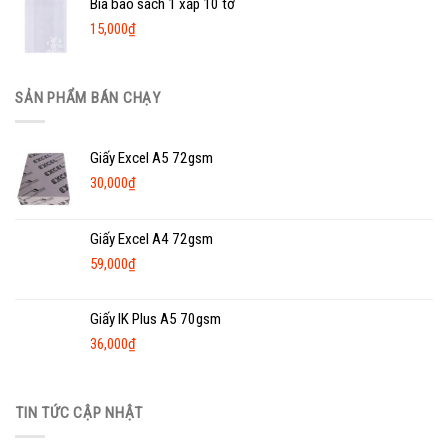
Bìa bao sách 1 xấp 10 tờ
15,000
₫
SẢN PHẨM BÁN CHẠY
Giấy Excel A5 72gsm
30,000
₫
Giấy Excel A4 72gsm
59,000
₫
Giấy IK Plus A5 70gsm
36,000
₫
TIN TỨC CẬP NHẬT