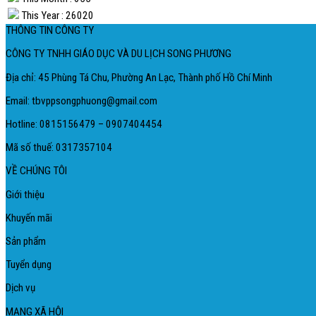
This Year : 26020
THÔNG TIN CÔNG TY
CÔNG TY TNHH GIÁO DỤC VÀ DU LỊCH SONG PHƯƠNG
Địa chỉ: 45 Phùng Tá Chu, Phường An Lạc, Thành phố Hồ Chí Minh
Email: tbvppsongphuong@gmail.com
Hotline: 0815156479 – 0907404454
Mã số thuế: 0317357104
VỀ CHÚNG TÔI
Giới thiệu
Khuyến mãi
Sản phẩm
Tuyển dụng
Dịch vụ
MẠNG XÃ HỘI