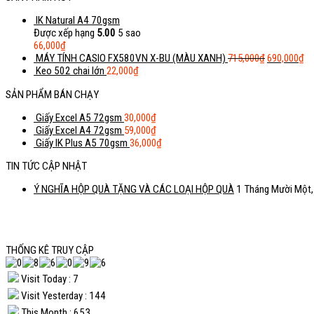
IK Natural A4 70gsm
Được xếp hạng
5.00
5 sao
66,000
₫
MÁY TÍNH CASIO FX580VN X-BU (MÀU XANH)
715,000
₫
690,000
₫
Keo 502 chai lớn
22,000
₫
SẢN PHẨM BÁN CHẠY
Giấy Excel A5 72gsm
30,000
₫
Giấy Excel A4 72gsm
59,000
₫
Giấy IK Plus A5 70gsm
36,000
₫
TIN TỨC CẬP NHẬT
Ý NGHĨA HỘP QUÀ TẶNG VÀ CÁC LOẠI HỘP QUÀ
1 Tháng Mười Một
THỐNG KÊ TRUY CẬP
Visit Today : 7
Visit Yesterday : 144
This Month : 653