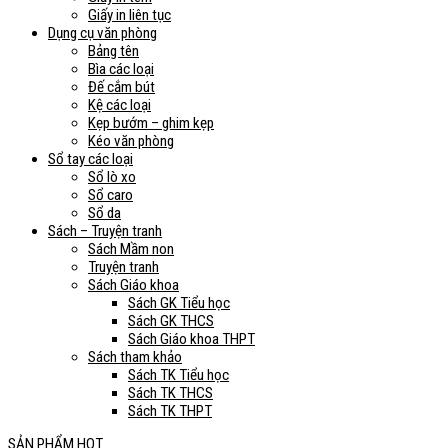
Giấy in liên tục
Dụng cụ văn phòng
Bảng tên
Bìa các loại
Đế cắm bút
Kệ các loại
Kẹp bướm – ghim kẹp
Kéo văn phòng
Sổ tay các loại
Sổ lò xo
Sổ caro
Sổ da
Sách – Truyện tranh
Sách Mầm non
Truyện tranh
Sách Giáo khoa
Sách GK Tiểu học
Sách GK THCS
Sách Giáo khoa THPT
Sách tham khảo
Sách TK Tiểu học
Sách TK THCS
Sách TK THPT
SẢN PHẨM HOT