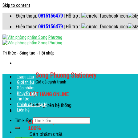
Skip to content
Điện thoại:
0815156479
|Hỗ trợ :
Điện thoại:
0815156479
|Hỗ trợ :
Tri thức - Sáng tạo - Hội nhập
Song Phuong Stationery
Trang chủ
Giá cả cạnh tranh
Giới thiệu
Sản phẩm
Khuyến mại
ĐẶT HÀNG ONLINE
Tin tức
Chính sách đại lý
Dễ dàng trên hệ thống
Liên hệ
Tìm kiếm:
CHẤT LƯỢNG
100%
Sản phẩm chất