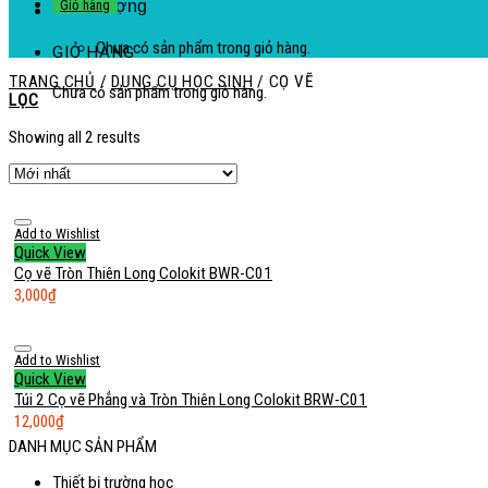
Giỏ hàng
lượng
Chưa có sản phẩm trong giỏ hàng.
GIỎ HÀNG
TRANG CHỦ
/
DỤNG CỤ HỌC SINH
/
CỌ VẼ
Chưa có sản phẩm trong giỏ hàng.
LỌC
Showing all 2 results
Add to Wishlist
Quick View
Cọ vẽ Tròn Thiên Long Colokit BWR-C01
3,000
₫
Add to Wishlist
Quick View
Túi 2 Cọ vẽ Phẳng và Tròn Thiên Long Colokit BRW-C01
12,000
₫
DANH MỤC SẢN PHẨM
Thiết bị trường học