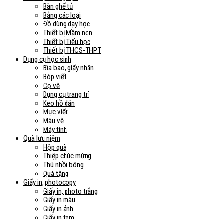
Bàn ghế tủ
Bảng các loại
Đồ dùng dạy học
Thiết bị Mầm non
Thiết bị Tiểu học
Thiết bị THCS-THPT
Dụng cụ học sinh
Bìa bao, giấy nhãn
Bóp viết
Cọ vẽ
Dụng cụ trang trí
Keo hồ dán
Mực viết
Màu vẽ
Máy tính
Quà lưu niệm
Hộp quà
Thiệp chúc mừng
Thú nhồi bông
Quà tặng
Giấy in, photocopy
Giấy in, photo trắng
Giấy in màu
Giấy in ảnh
Giấy in tem