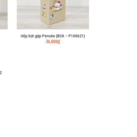
Hộp bút gập Pensée (BOX – P100621)
36,000
₫
2
to
ist