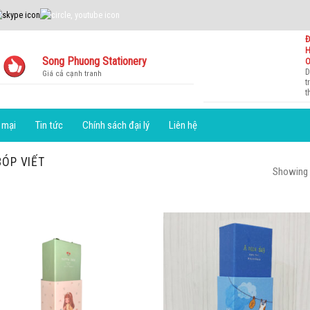
Đ
Song Phuong Stationery
O
D
Giá cả cạnh tranh
t
t
 mại
Tin tức
Chính sách đại lý
Liên hệ
ÓP VIẾT
Showing a
Add to
Add 
Wishlist
Wishl