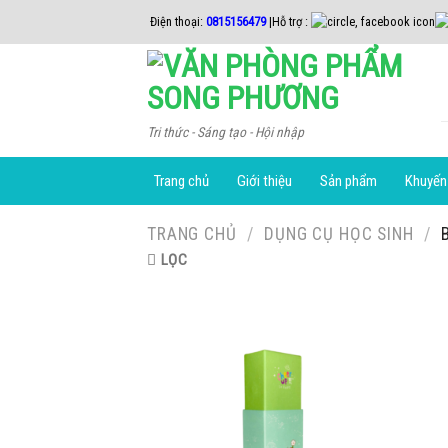
Skip
Điện thoại:
0815156479
|Hỗ trợ :
to
content
Tri thức - Sáng tạo - Hội nhập
Trang chủ
Giới thiệu
Sản phẩm
Khuyến
TRANG CHỦ
/
DỤNG CỤ HỌC SINH
/
B
LỌC
Add to
Wishlist