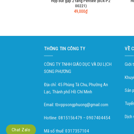
Hộp bút gập 2 tầng Pensée (BOX-P2
H
00221)
49,000
₫
THÔNG TIN CÔNG TY
VỀ 
CÔNG TY TNHH GIÁO DỤC VÀ DU LỊCH
Giới 
SONG PHƯƠNG
Khuy
Địa chỉ: 45 Phùng Tá Chu, Phường An
Sản 
Lạc, Thành phố Hồ Chí Minh
Tuyể
Email: tbvppsongphuong@gmail.com
Dịch 
Hotline: 0815156479 – 0907404454
Chat Zalo
Mã số thuế: 0317357104