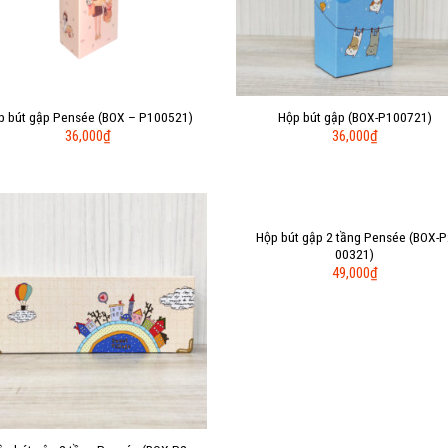
p bút gập Pensée (BOX – P100521)
Hộp bút gập (BOX-P100721)
36,000
₫
36,000
₫
Hộp bút gập 2 tầng Pensée (BOX-P
Add to
Add 
00321)
Wishlist
Wishl
49,000
₫