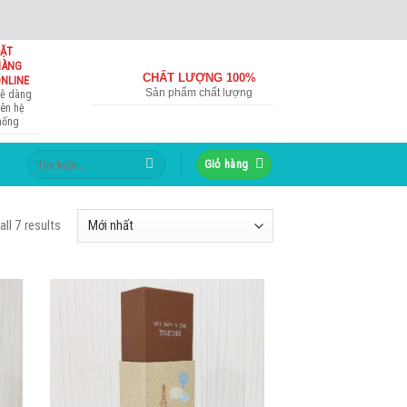
ẶT
HÀNG
CHẤT LƯỢNG 100%
NLINE
Sản phẩm chất lượng
ễ dàng
rên hệ
hống
Tìm
Giỏ hàng
kiếm:
ll 7 results
to
Add to
ist
Wishlist