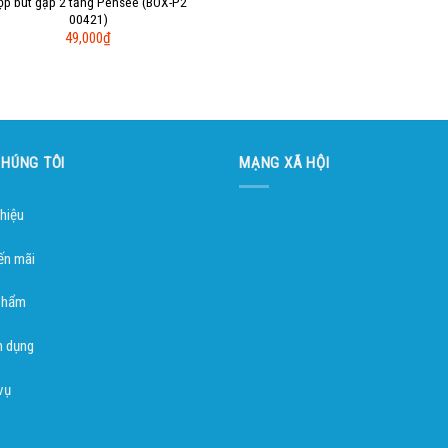
ộp bút gập 2 tầng Pensée (BOX-P2
00421)
49,000
₫
CHÚNG TÔI
MẠNG XÃ HỘI
thiệu
ến mãi
phẩm
n dụng
vụ