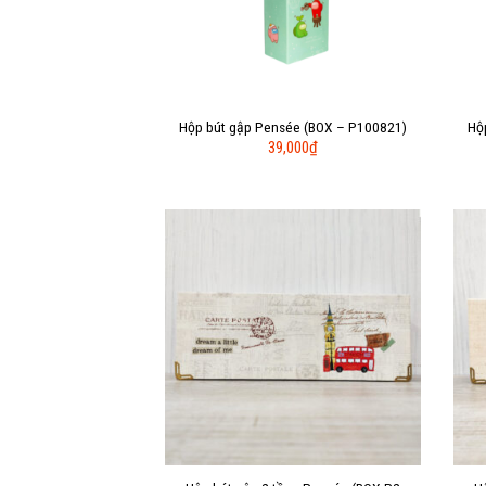
Hộp bút gập Pensée (BOX – P100821)
Hộ
39,000
₫
Add to
Wishlist