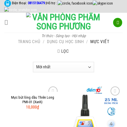
Skip
Điện thoại:
0815156479
|Hỗ trợ :
to
content
Tri thức - Sáng tạo - Hội nhập
TRANG CHỦ
/
DỤNG CỤ HỌC SINH
/
MỰC VIẾT
LỌC
Mực bút lông dầu Thiên Long
Add to
Add to
PMI-01 (Xanh)
Wishlist
Wishlist
10,000
₫